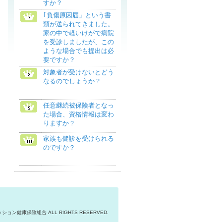
すか？
｢負傷原因届」という書
類が送られてきました。
家の中で軽いけがで病院
を受診しましたが、この
ような場合でも提出は必
要ですか？
対象者が受けないとどう
なるのでしょうか？
任意継続被保険者となっ
た場合、資格情報は変わ
りますか？
家族も健診を受けられる
のですか？
ション健康保険組合 ALL RIGHTS RESERVED.