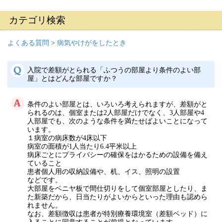
カテゴリ検索
よくある質問
>
病気やけがをしたとき
入院で差額がとられる「ふつうの部屋より条件のよい部
屋」とはどんな部屋ですか？
条件のよい部屋とは、いろいろ考えられますが、差額がと
られるのは、個室または2人部屋だけでなく、3人部屋や4
人部屋でも、次のような条件を満たせばよいことになって
います。
１病室の病床数が4床以下
病室の面積が1人当たり6.4平米以上
病床ごとにプライバシーの確保をはかるための設備を備え
ていること
患者個人用の収納設備や、机、イス、照明の設置
などです。
大部屋をベニヤ板で間仕切りをして個室部屋としたり、ま
た新築だから、日当たりがよいからといった理由も認めら
れません。
なお、差額徴収は患者が特別療養環境室（差額ベッド）に